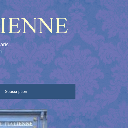
aris -
r
Souscription