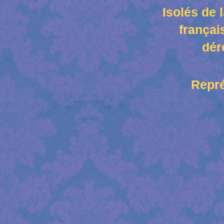
Isolés de 
françai
dér
Repré