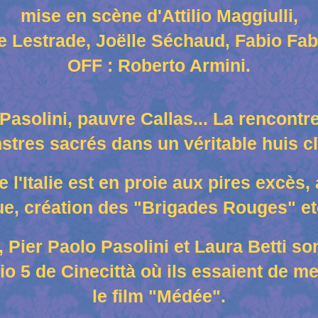
mise en scène d'Attilio Maggiulli,
 Lestrade, Joëlle Séchaud, Fabio Fabi
OFF : Roberto Armini.
Pasolini, pauvre Callas... La rencontr
tres sacrés dans un véritable huis cl
 l'Italie est en proie aux pires excès,
ue, création des "Brigades Rouges" etc
, Pier Paolo Pasolini et Laura Betti so
io 5 de Cinecittà où ils essaient de me
le film "Médée".