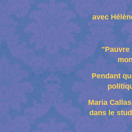
avec Hélène
"Pauvre 
mons
Pendant que
politiq
Maria Callas
dans le stud