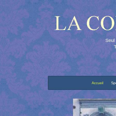
Seul 
T
Accueil
Sp