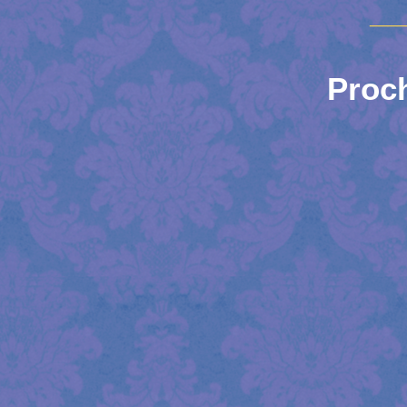
____
Proch