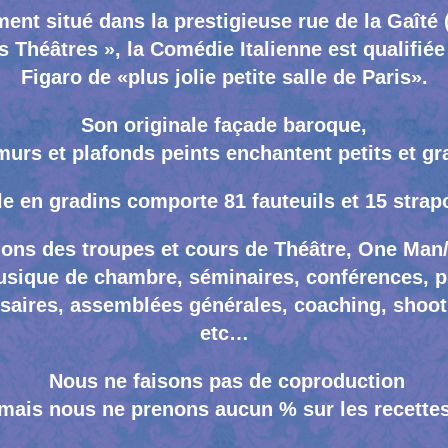
ment situé dans la prestigieuse rue de la Gaîté 
es Théâtres », la Comédie Italienne est qualifiée
Figaro de «plus jolie petite salle de Paris».
Son originale façade baroque,
murs et plafonds peints enchantent petits et gr
le en gradins comporte 81 fauteuils et 15 strap
lons des troupes et cours de Théâtre, One Ma
sique de chambre, séminaires, conférences, p
rsaires, assemblées générales, coaching, shoo
etc…
Nous ne faisons pas de coproduction
mais nous ne prenons aucun % sur les recettes