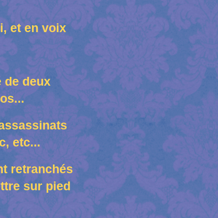
, et en voix
e de deux
os...
 assassinats
, etc...
nt retranchés
ttre sur pied