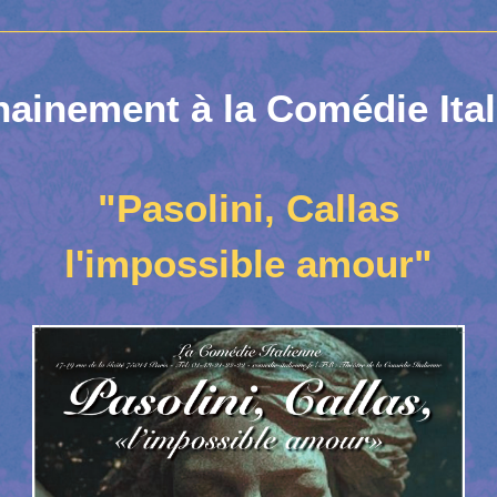
____________________________________________
ainement à la Comédie Ita
"Pasolini, Callas
l'impossible amour"