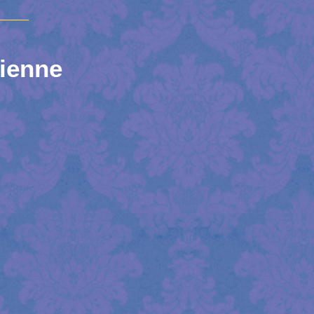
_____
lienne