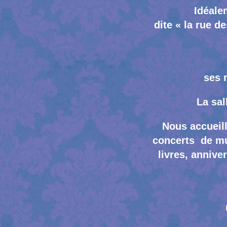
Idéale
dite « la rue d
ses 
La sal
Nous accueil
concerts de mu
livres, annive