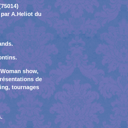
(75014)
 par A.Heliot du
ands.
ontins.
n/Woman show,
résentations de
ting, tournages
.