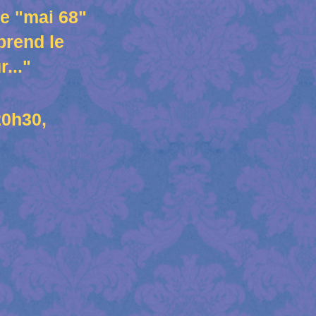
le "mai 68"
prend le
..."
20h30,